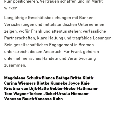
klar positionieren, Vertrauen schaffen und im Markt
wirken.
Langjährige Geschäftsbeziehungen mit Banken,
Versicherungen und mittelständischen Unternehmen
zeigen, wofür Frank und attentus stehen: verlässliche
Partnerschaften, klare Haltung und tragfähige Lösungen.
Sein gesellschaftliches Engagement in Bremen
unterstreicht diesen Anspruch. Für Frank gehören
unternehmerisches Handeln und Verantwortung
zusammen.
Magdalene Schulte
Bianca Bathge
Britta Kluth
•
•
•
Carina Wiemers
Dietke Künneke
Joyce Knie
•
•
•
Kristina van Dijk
Malte Gebler
Mieke Flathmann
•
•
•
Tom Wagner
Torben Jäckel
Ursula Niemann
•
•
•
Vanessa Bauch
Vanessa Kuhn
•