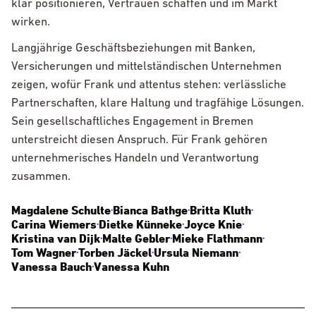
klar positionieren, Vertrauen schaffen und im Markt
wirken.
Langjährige Geschäftsbeziehungen mit Banken,
Versicherungen und mittelständischen Unternehmen
zeigen, wofür Frank und attentus stehen: verlässliche
Partnerschaften, klare Haltung und tragfähige Lösungen.
Sein gesellschaftliches Engagement in Bremen
unterstreicht diesen Anspruch. Für Frank gehören
unternehmerisches Handeln und Verantwortung
zusammen.
Magdalene Schulte
Bianca Bathge
Britta Kluth
•
•
•
Carina Wiemers
Dietke Künneke
Joyce Knie
•
•
•
Kristina van Dijk
Malte Gebler
Mieke Flathmann
•
•
•
Tom Wagner
Torben Jäckel
Ursula Niemann
•
•
•
Vanessa Bauch
Vanessa Kuhn
•