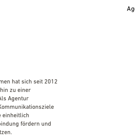
Ag
en hat sich seit 2012
 hin zu einer
Als Agentur
d Kommunikationsziele
 einheitlich
nbindung fördern und
tzen.